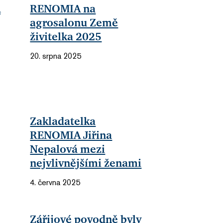
A
RENOMIA na
agrosalonu Země
živitelka 2025
20. srpna 2025
Zakladatelka
RENOMIA Jiřina
Nepalová mezi
nejvlivnějšími ženami
4. června 2025
i
Zářijové povodně byly