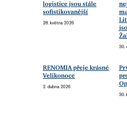
logistice jsou stále
ne
sofistikovanější
ma
Li
28. května 2026
js
Ža
30.
RENOMIA přeje krásné
Pr
Velikonoce
pr
Op
2. dubna 2026
30.