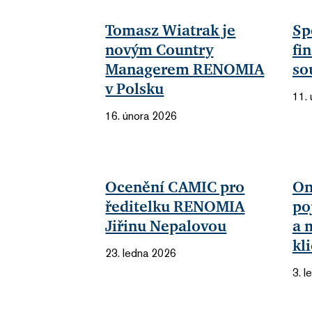
Tomasz Wiatrak je
Sp
novým Country
fi
Managerem RENOMIA
so
v Polsku
11.
16. února 2026
Ocenění CAMIC pro
On
ředitelku RENOMIA
po
Jiřinu Nepalovou
a 
kl
23. ledna 2026
3. 