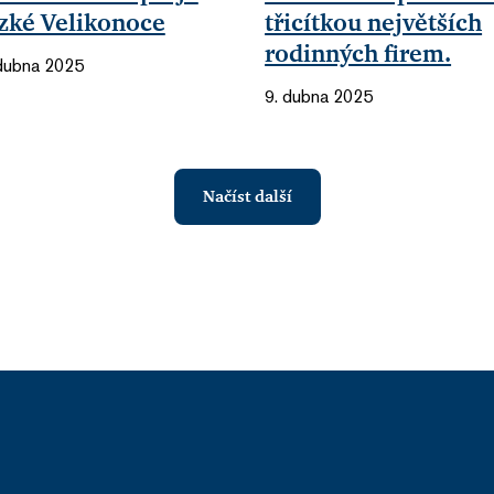
zké Velikonoce
třicítkou největších
rodinných firem.
 dubna 2025
9. dubna 2025
Načíst další