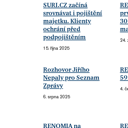
SURI.CZ začíná
RE
srovnávat i pojištění
pr
majetku. Klienty
30
ochrání před
ma
podpojištěním
24. 
15. října 2025
Rozhovor Jiřího
RE
Nepaly pro Seznam
59
Zprávy
4. 
6. srpna 2025
RENOMIA na
RE