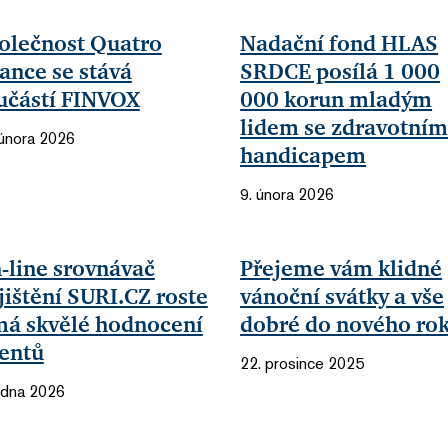
olečnost Quatro
Nadační fond HLAS
nance se stává
SRDCE posílá 1 000
učástí FINVOX
000 korun mladým
lidem se zdravotní
 února 2026
handicapem
9. února 2026
-line srovnávač
Přejeme vám klidné
jištění SURI.CZ roste
vánoční svátky a vše
má skvělé hodnocení
dobré do nového ro
ientů
22. prosince 2025
ledna 2026