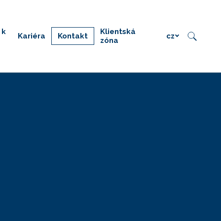
 k
Klientská
Kariéra
Kontakt
cz
zóna