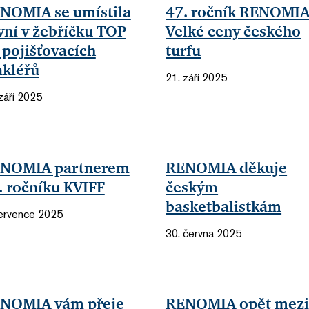
NOMIA se umístila
47. ročník RENOMI
vní v žebříčku TOP
Velké ceny českého
 pojišťovacích
turfu
kléřů
21. září 2025
září 2025
NOMIA partnerem
RENOMIA děkuje
. ročníku KVIFF
českým
basketbalistkám
července 2025
30. června 2025
NOMIA vám přeje
RENOMIA opět mez