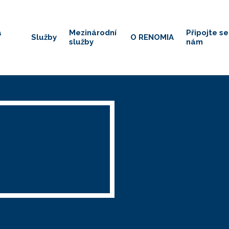
á
Mezinárodní
Připojte se
Služby
O RENOMIA
služby
nám