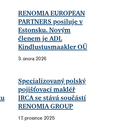
RENOMIA EUROPEAN
PARTNERS posiluje v
Estonsku. Novým
m
členem je ADL
Kindlustusmaakler OÜ
3. února 2026
Specializovaný polský
pojišťovací makléř
ku
IRCA se stává součástí
RENOMIA GROUP
17. prosince 2025