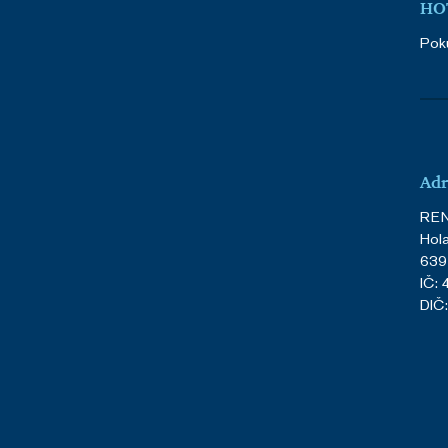
HOT
Poku
Adr
REN
Hol
639
IČ:
DIČ