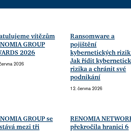
atulujeme vítězům
Ransomware a
NOMIA GROUP
pojištění
ARDS 2026
kybernetických rizik
Jak řídit kybernetic
 června 2026
rizika a chránit své
podnikání
12. června 2026
NOMIA GROUP se
RENOMIA NETWOR
stává mezi tři
překročila hranici 6