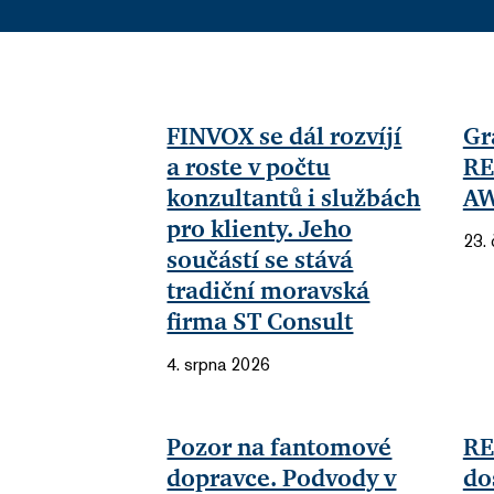
FINVOX se dál rozvíjí
Gr
a roste v počtu
RE
konzultantů i službách
AW
pro klienty. Jeho
23.
součástí se stává
tradiční moravská
firma ST Consult
4. srpna 2026
Pozor na fantomové
RE
dopravce. Podvody v
do