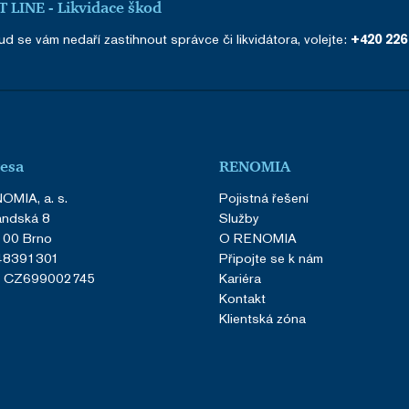
 LINE - Likvidace škod
d se vám nedaří zastihnout správce či likvidátora, volejte:
+420 226
esa
RENOMIA
OMIA, a. s.
Pojistná řešení
andská 8
Služby
 00 Brno
O RENOMIA
 48391301
Připojte se k nám
: CZ699002745
Kariéra
Kontakt
Klientská zóna