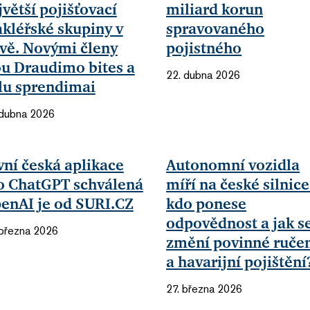
jvětší pojišťovací
miliard korun
kléřské skupiny v
spravovaného
tvě. Novými členy
pojistného
ou Draudimo bites a
22. dubna 2026
lu sprendimai
 dubna 2026
vní česká aplikace
Autonomní vozidla
o ChatGPT schválená
míří na české silnice
enAI je od SURI.CZ
kdo ponese
odpovědnost a jak s
 března 2026
změní povinné ruče
a havarijní pojištění
27. března 2026