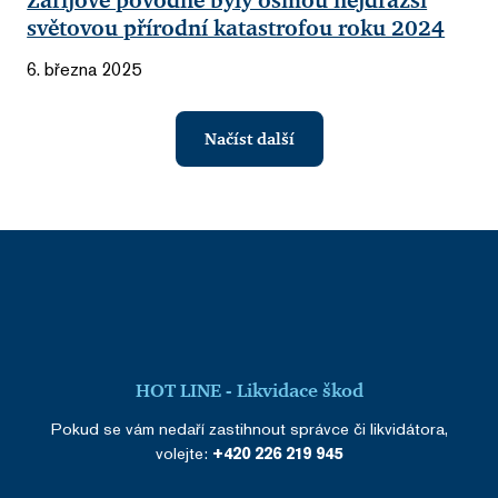
Zářijové povodně byly osmou nejdražší
světovou přírodní katastrofou roku 2024
6. března 2025
Načíst další
HOT LINE - Likvidace škod
Pokud se vám nedaří zastihnout správce či likvidátora,
volejte:
+420 226 219 945