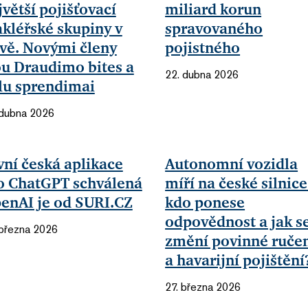
jvětší pojišťovací
miliard korun
kléřské skupiny v
spravovaného
tvě. Novými členy
pojistného
ou Draudimo bites a
22. dubna 2026
lu sprendimai
 dubna 2026
vní česká aplikace
Autonomní vozidla
o ChatGPT schválená
míří na české silnice
enAI je od SURI.CZ
kdo ponese
odpovědnost a jak s
 března 2026
změní povinné ruče
a havarijní pojištění
27. března 2026