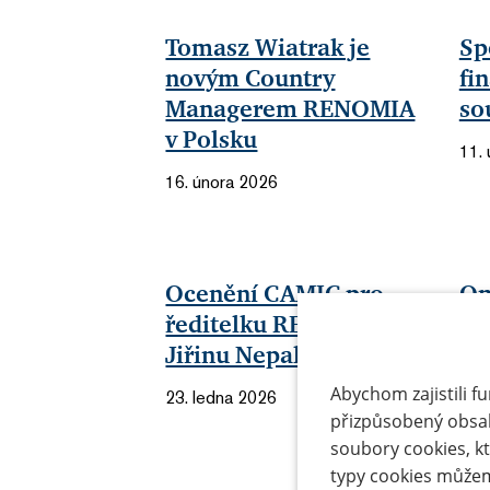
Tomasz Wiatrak je
Sp
novým Country
fi
Managerem RENOMIA
so
v Polsku
11.
16. února 2026
Ocenění CAMIC pro
On
ředitelku RENOMIA
po
Jiřinu Nepalovou
a 
kl
Abychom zajistili f
23. ledna 2026
přizpůsobený obsa
3. 
soubory cookies, kt
typy cookies můžem