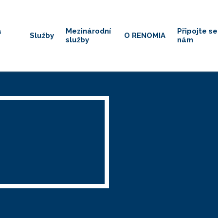
á
Mezinárodní
Připojte se
Služby
O RENOMIA
služby
nám