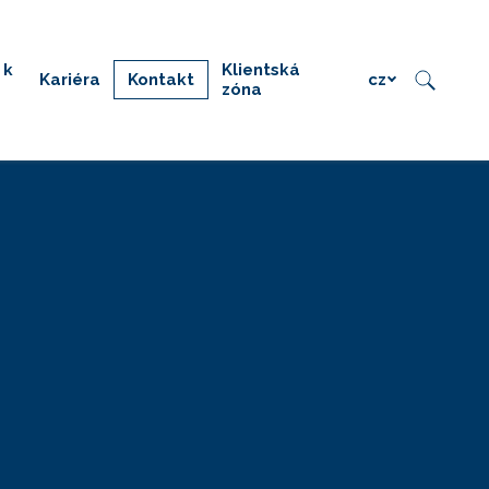
 k
Klientská
Kariéra
Kontakt
cz
zóna