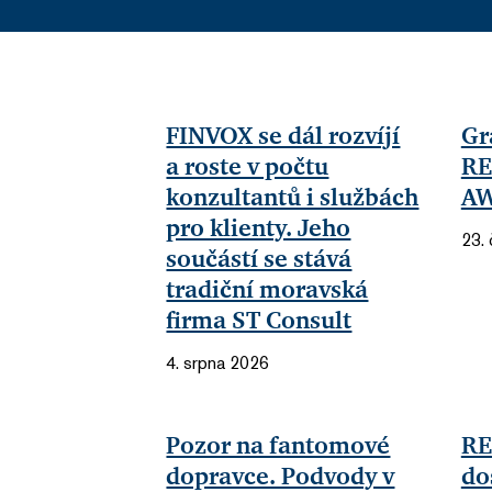
FINVOX se dál rozvíjí
Gr
a roste v počtu
RE
konzultantů i službách
AW
pro klienty. Jeho
23.
součástí se stává
tradiční moravská
firma ST Consult
4. srpna 2026
Pozor na fantomové
RE
dopravce. Podvody v
do