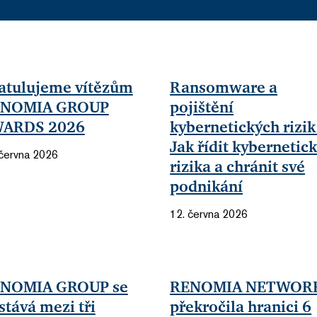
atulujeme vítězům
Ransomware a
NOMIA GROUP
pojištění
ARDS 2026
kybernetických rizik
Jak řídit kybernetic
 června 2026
rizika a chránit své
podnikání
12. června 2026
NOMIA GROUP se
RENOMIA NETWOR
stává mezi tři
překročila hranici 6