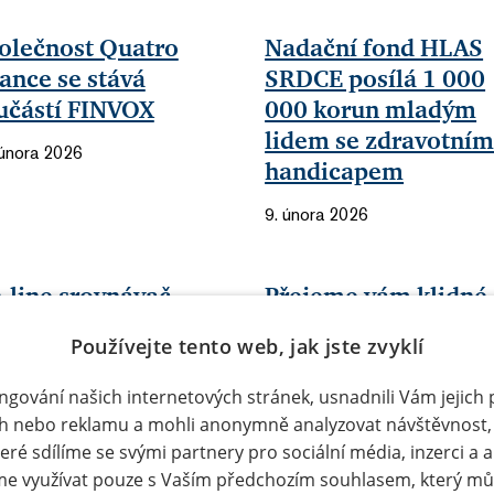
olečnost Quatro
Nadační fond HLAS
nance se stává
SRDCE posílá 1 000
učástí FINVOX
000 korun mladým
lidem se zdravotní
 února 2026
handicapem
9. února 2026
-line srovnávač
Přejeme vám klidné
jištění SURI.CZ roste
vánoční svátky a vše
Používejte tento web, jak jste zvyklí
má skvělé hodnocení
dobré do nového ro
ientů
ungování našich internetových stránek, usnadnili Vám jejich 
22. prosince 2025
h nebo reklamu a mohli anonymně analyzovat návštěvnost,
ledna 2026
eré sdílíme se svými partnery pro sociální média, inzerci a 
e využívat pouze s Vaším předchozím souhlasem, který můž