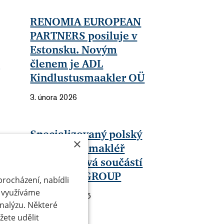
RENOMIA EUROPEAN
PARTNERS posiluje v
Estonsku. Novým
m
členem je ADL
Kindlustusmaakler OÜ
3. února 2026
Specializovaný polský
×
pojišťovací makléř
ku
IRCA se stává součástí
RENOMIA GROUP
procházení, nabídli
 využíváme
17. prosince 2025
analýzu. Některé
ete udělit