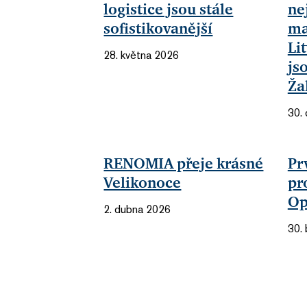
logistice jsou stále
ne
sofistikovanější
ma
Li
28. května 2026
js
Ža
30.
RENOMIA přeje krásné
Pr
Velikonoce
pr
Op
2. dubna 2026
30.