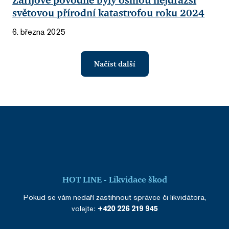
Zářijové povodně byly osmou nejdražší
světovou přírodní katastrofou roku 2024
6. března 2025
Načíst další
HOT LINE - Likvidace škod
Pokud se vám nedaří zastihnout správce či likvidátora,
volejte:
+420 226 219 945