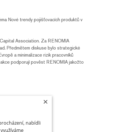
téma Nové trendy pojišťovacích produktů v
e Capital Association. Za RENOMIA
ead. Předmětem diskuse bylo strategické
Evropě a minimalizace rizik pracovníků
bné akce podporují pověst RENOMIA jakožto
×
procházení, nabídli
 využíváme