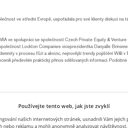
ečnost ve střední Evropě, uspořádala pro své klienty diskuzi na 
IA ve spolupráci se společností Czech Private Equity & Ventur
za společnost Lockton Companies viceprezidentka Danyalle Brinsm
demnity v procesu fůzí a akvizic, nejnovější trendy pojištění W&I v 
 ocenili především praktický přínos sdělovaných informací. Podo
Používejte tento web, jak jste zvyklí
Facebook
X.com
LinkedIn
ungování našich internetových stránek, usnadnili Vám jejich 
h nebo reklamu a mohli anonymně analyzovat návštěvnost,