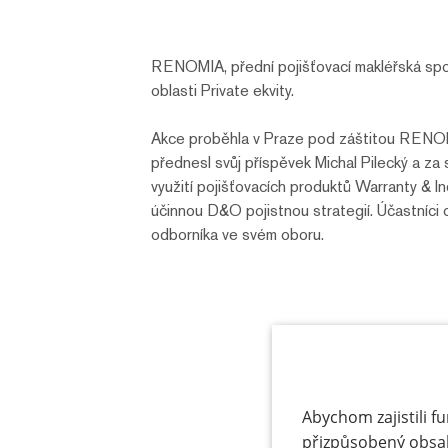
RENOMIA, přední pojišťovací makléřská spol
oblasti Private ekvity.
Akce proběhla v Praze pod záštitou RENOM
přednesl svůj příspěvek Michal Pilecký a 
využití pojišťovacích produktů Warranty & In
účinnou D&O pojistnou strategií. Účastníci
odborníka ve svém oboru.
Abychom zajistili f
přizpůsobený obsa