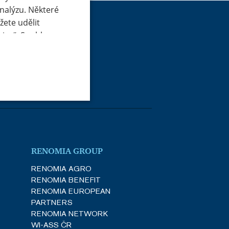
analýzu. Některé
ete udělit
ies“. Souhlas
 tlačítko
ého z volitelných
tzv. nutné nebo
 219 945
avení
 cookies" v zápatí
h ochrany
RENOMIA GROUP
RENOMIA AGRO
řazené soubory
RENOMIA BENEFIT
RENOMIA EUROPEAN
 účtu. Webové stránky nelze
PARTNERS
RENOMIA NETWORK
WI-ASS ČR