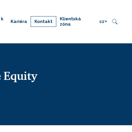
 k
Klientská
Kariéra
Kontakt
cz
zóna
e Equity