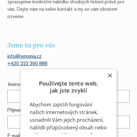
zpracujeme konkrétní nabídku vhodných řešení právě pro
vás. Dejte nám na sebe kontakt a my se vám obratem
ozveme.
Jsme tu pro vás
info@renomia.cz
+420 222 390 888
×
Používejte tento web,
Jméno
jak jste zvyklí
Abychom zajistili fungování
Příjmení
našich internetových stránek,
usnadnili Vám jejich procházení,
nabídli přizpůsobený obsah nebo
reklamu a mohli anonymně
E-mail
*