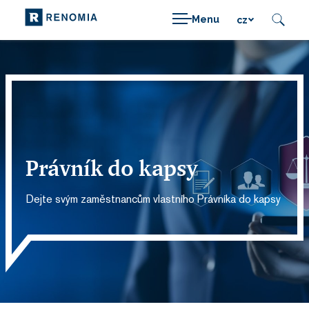
Menu
cz
Právník do kapsy
Dejte svým zaměstnancům vlastního Právníka do kapsy