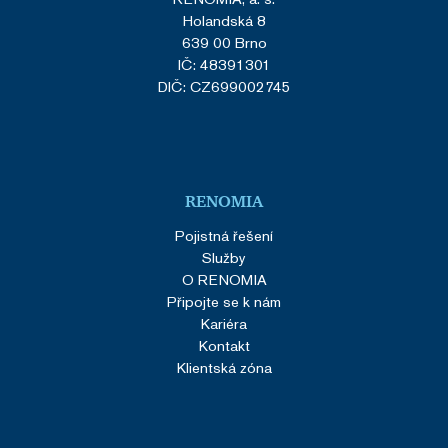
Holandská 8
639 00 Brno
IČ: 48391301
DIČ: CZ699002745
Google Privacy Policy
SERVERID
Zavřením
HAProxy
prohlížeče
Technologies
RENOMIA
LLC
renomia.cz
Pojistná řešení
Služby
O RENOMIA
Připojte se k nám
Kariéra
Kontakt
Klientská zóna
CookieScriptConsent
1 rok
CookieScript
.renomia.cz