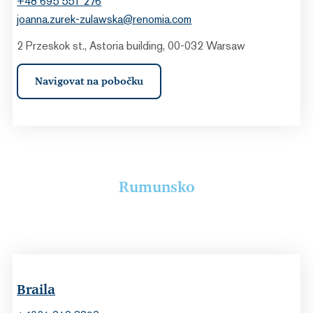
+48 695 551 276
joanna.zurek-zulawska@renomia.com
2 Przeskok st., Astoria building, 00-032 Warsaw
Navigovat na pobočku
Rumunsko
Braila