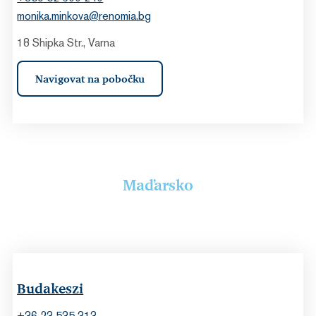
monika.minkova@renomia.bg
18 Shipka Str., Varna
Navigovat na pobočku
Maďarsko
Budakeszi
+36 23 535 313