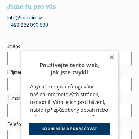
Jsme tu pro vás
info@renomia.cz
+420 222 390 888
Jméno
×
Používejte tento web,
jak jste zvyklí
Příjmení
Abychom zajistili fungování
našich internetových stránek,
E-mail
*
usnadnili Vám jejich procházení,
nabídli přizpůsobený obsah nebo
reklamu a mohli anonymně
Telefon
*
analyzovat návštěvnost,
SOUHLASÍM A POKRAČOVAT
využíváme soubory cookies, které