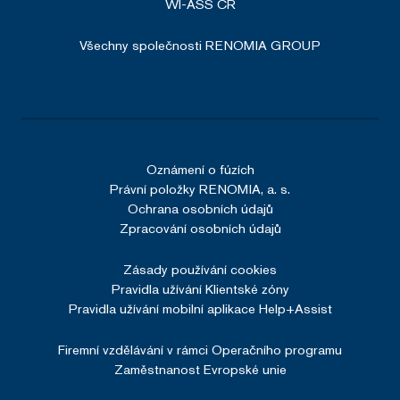
WI-ASS ČR
Všechny společnosti RENOMIA GROUP
_GRECAPTCHA
5 měsíců
Google LLC
4 týdny
www.google.com
Oznámení o fúzích
Právní položky RENOMIA, a. s.
Ochrana osobních údajů
li_gc
5 měsíců
LinkedIn
Zpracování osobních údajů
4 týdny
Corporation
.linkedin.com
Zásady používání cookies
Pravidla užívání Klientské zóny
Pravidla užívání mobilní aplikace Help+Assist
__cf_bm
29 minut
Cloudflare Inc.
Firemní vzdělávání v rámci Operačního programu
57 sekund
.linkedin.com
Zaměstnanost Evropské unie