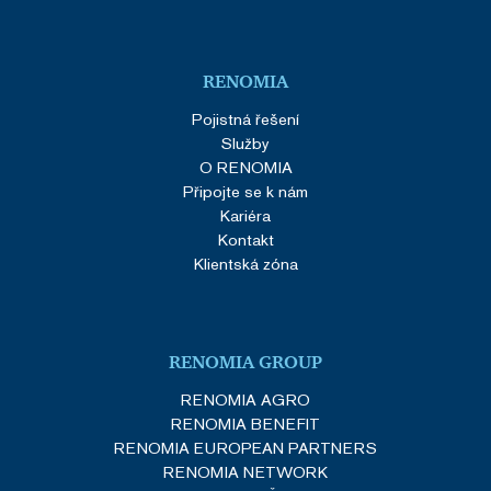
Google Privacy Policy
RENOMIA
SERVERID
Zavřením
Pojistná řešení
HAProxy
prohlížeče
Technologies
Služby
LLC
O RENOMIA
renomia.cz
Připojte se k nám
Kariéra
Kontakt
Klientská zóna
CookieScriptConsent
1 rok
CookieScript
RENOMIA GROUP
.renomia.cz
RENOMIA AGRO
RENOMIA BENEFIT
RENOMIA EUROPEAN PARTNERS
RENOMIA NETWORK