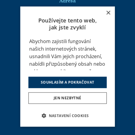
Adresa
×
RENOMIA, a. s.
Holandská 8
Používejte tento web,
639 00 Brno
jak jste zvyklí
IČ: 48391301
DIČ: CZ699002745
Abychom zajistili fungování
našich internetových stránek,
usnadnili Vám jejich procházení,
nabídli přizpůsobený obsah nebo
reklamu a mohli anonymně
RENOMIA
analyzovat návštěvnost,
Pojistná řešení
SOUHLASÍM A POKRAČOVAT
využíváme soubory cookies, které
Služby
sdílíme se svými partnery pro
O RENOMIA
JEN NEZBYTNÉ
sociální média, inzerci a
Připojte se k nám
analýzu. Některé typy cookies
Kariéra
Kontakt
můžeme využívat pouze s Vaším
NASTAVENÍ COOKIES
Klientská zóna
předchozím souhlasem, který
NEZBYTNĚ NUTNÉ SOUBORY
můžete udělit zaškrtnutím