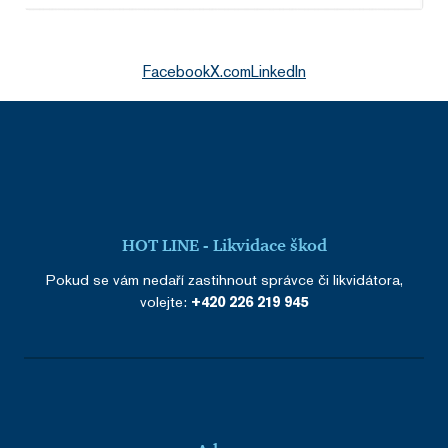
Facebook
X.com
LinkedIn
HOT LINE - Likvidace škod
Pokud se vám nedaří zastihnout správce či likvidátora,
volejte:
+420 226 219 945