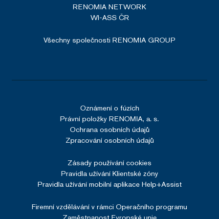
Výkonové soubory
Soubory cílení
RENOMIA NETWORK
cookies, jejichž použití je
Funkční soubory
Nezařazené soubory
WI-ASS ČR
nezbytné pro chod této webové
Nezbytně nutné soubory cookie umožňují
stránky. Nastavení
Všechny společnosti RENOMIA GROUP
základní funkce webových stránek, jako je
cookies můžete kdykoliv upravit v
přihlášení uživatele a správa účtu. Webové
stránky nelze bez nezbytně nutných souborů
záložce "Nastavení cookies /
cookie správně používat.
Změny nastavení cookies"
Poskytovatel /
Název
Vyprší
v zápatí našich internetových
Doména
stránek. Podrobnější informace
VISITOR_PRIVACY_METADATA
5 měsíců
YouTube
4 týdny
Oznámení o fúzích
najdete v našich
Zásadách
.youtube.com
Právní položky RENOMIA, a. s.
ochrany osobních údajů
a
Ochrana osobních údajů
Zásadách používání souborů
Zpracování osobních údajů
cookies
.
Zásady používání cookies
Více informací
Pravidla užívání Klientské zóny
Pravidla užívání mobilní aplikace Help+Assist
Firemní vzdělávání v rámci Operačního programu
Zaměstnanost Evropské unie