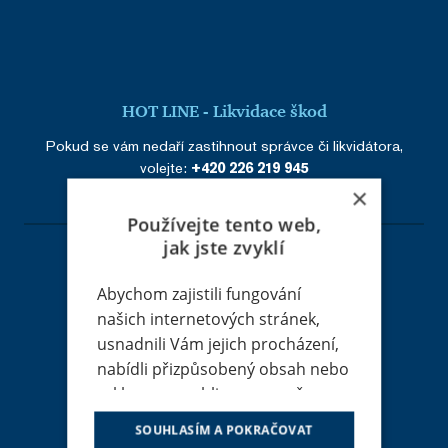
HOT LINE - Likvidace škod
Pokud se vám nedaří zastihnout správce či likvidátora,
volejte:
+420 226 219 945
×
Používejte tento web,
jak jste zvyklí
Abychom zajistili fungování
Adresa
našich internetových stránek,
usnadnili Vám jejich procházení,
RENOMIA, a. s.
nabídli přizpůsobený obsah nebo
Holandská 8
reklamu a mohli anonymně
639 00 Brno
IČ: 48391301
analyzovat návštěvnost,
SOUHLASÍM A POKRAČOVAT
DIČ: CZ699002745
využíváme soubory cookies, které