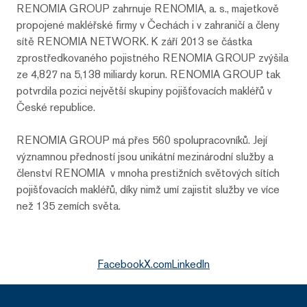
RENOMIA GROUP zahrnuje RENOMIA, a. s., majetkově
propojené makléřské firmy v Čechách i v zahraničí a členy
sítě RENOMIA NETWORK. K září 2013 se částka
zprostředkovaného pojistného RENOMIA GROUP zvýšila
ze 4,827 na 5,138 miliardy korun. RENOMIA GROUP tak
potvrdila pozici největší skupiny pojišťovacích makléřů v
České republice.
RENOMIA GROUP má přes 560 spolupracovníků. Její
významnou předností jsou unikátní mezinárodní služby a
členství RENOMIA v mnoha prestižních světových sítích
pojišťovacích makléřů, díky nimž umí zajistit služby ve více
než 135 zemích světa.
Facebook
X.com
LinkedIn