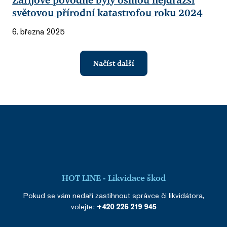
Zářijové povodně byly osmou nejdražší
světovou přírodní katastrofou roku 2024
6. března 2025
Načíst další
HOT LINE - Likvidace škod
Pokud se vám nedaří zastihnout správce či likvidátora,
volejte:
+420 226 219 945