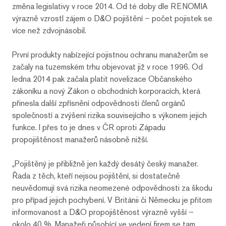
změna legislativy v roce 2014. Od té doby dle RENOMIA
výrazně vzrostl zájem o D&O pojištění – počet pojistek se
více než zdvojnásobil.
První produkty nabízející pojistnou ochranu manažerům se
začaly na tuzemském trhu objevovat již v roce 1996. Od
ledna 2014 pak začala platit novelizace Občanského
zákoníku a nový Zákon o obchodních korporacích, která
přinesla další zpřísnění odpovědnosti členů orgánů
společností a zvýšení rizika souvisejícího s výkonem jejich
funkce. I přes to je dnes v ČR oproti Západu
propojištěnost manažerů násobně nižší.
„Pojištěný je přibližně jen každý desátý český manažer.
Řada z těch, kteří nejsou pojištění, si dostatečně
neuvědomují svá rizika neomezené odpovědnosti za škodu
pro případ jejich pochybení. V Británii či Německu je přitom
informovanost a D&O propojištěnost výrazně vyšší –
okolo 40 %. Manažeři působící ve vedení firem se tam