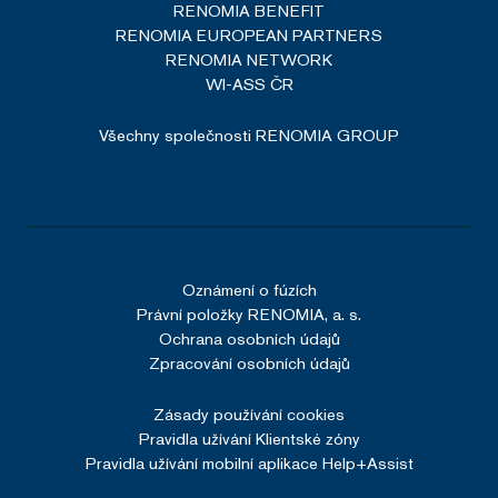
RENOMIA BENEFIT
RENOMIA EUROPEAN PARTNERS
RENOMIA NETWORK
Google Privacy Policy
WI-ASS ČR
Všechny společnosti RENOMIA GROUP
SERVERID
Zavřením
HAProxy
prohlížeče
Technologies
LLC
renomia.cz
Oznámení o fúzích
Právní položky RENOMIA, a. s.
Ochrana osobních údajů
Zpracování osobních údajů
CookieScriptConsent
1 rok
CookieScript
.renomia.cz
Zásady používání cookies
Pravidla užívání Klientské zóny
Pravidla užívání mobilní aplikace Help+Assist