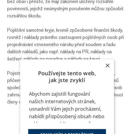
bez obav i přesto, že mají zákonem uloženy rozsáhlé
povinnosti, jejichž neúmyslným porušením můžou způsobit
rozsáhlou škodu.
Pojištění samotné kryje, kromě způsobené finanční škody,
rovněž i náklady právního zastoupení pojištěných osob při
projednávání vzneseného nároku před soudem a řadu
dalších nákladů, jako např. náklady na PR, náklady na
šetření, náklady na poradce a náklady na kauci.
×
Používejte tento web,
Pojistnou smlouvu sjednává jako pojistník společnost,
jak jste zvyklí
přičemž pojištěna je osobní odpovědnost členů orgánů
společnosti jako fyzických osob. Okruh pojištěných osob
Abychom zajistili fungování
zahrnuje standardně všechny minulé, současné a budoucí
našich internetových stránek,
členy orgánů společnosti.
usnadnili Vám jejich procházení,
nabídli přizpůsobený obsah nebo
reklamu a mohli anonymně
Facebook
X.com
LinkedIn
analyzovat návštěvnost,