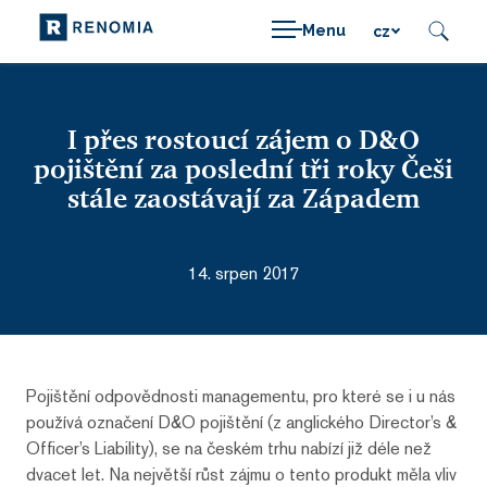
Menu
cz
I přes rostoucí zájem o D&O
pojištění za poslední tři roky Češi
stále zaostávají za Západem
14. srpen 2017
Pojištění odpovědnosti managementu, pro které se i u nás
používá označení D&O pojištění (z anglického Director’s &
Officer’s Liability), se na českém trhu nabízí již déle než
dvacet let. Na největší růst zájmu o tento produkt měla vliv