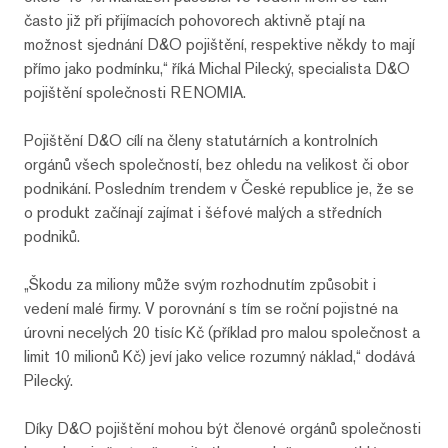
často již při přijímacích pohovorech aktivně ptají na
možnost sjednání D&O pojištění, respektive někdy to mají
přímo jako podmínku,“ říká Michal Pilecký, specialista D&O
pojištění společnosti RENOMIA.
Pojištění D&O cílí na členy statutárních a kontrolních
orgánů všech společností, bez ohledu na velikost či obor
podnikání. Posledním trendem v České republice je, že se
o produkt začínají zajímat i šéfové malých a středních
podniků.
„Škodu za miliony může svým rozhodnutím způsobit i
vedení malé firmy. V porovnání s tím se roční pojistné na
úrovni necelých 20 tisíc Kč (příklad pro malou společnost a
limit 10 milionů Kč) jeví jako velice rozumný náklad,“ dodává
Pilecký.
Díky D&O pojištění mohou být členové orgánů společnosti