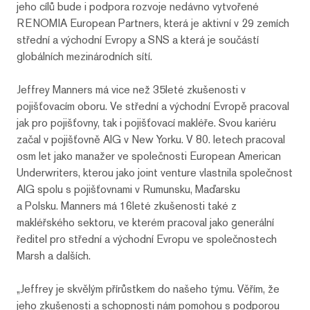
jeho cílů bude i podpora rozvoje nedávno vytvořené
RENOMIA European Partners, která je aktivní v 29 zemích
střední a východní Evropy a SNS a která je součástí
globálních mezinárodních sítí.
Jeffrey Manners má vice než 35leté zkušenosti v
pojišťovacím oboru. Ve střední a východní Evropě pracoval
jak pro pojišťovny, tak i pojišťovací makléře. Svou kariéru
začal v pojišťovně AIG v New Yorku. V 80. letech pracoval
osm let jako manažer ve společnosti European American
Underwriters, kterou jako joint venture vlastnila společnost
AIG spolu s pojišťovnami v Rumunsku, Maďarsku
a Polsku. Manners má 16leté zkušenosti také z
makléřského sektoru, ve kterém pracoval jako generální
ředitel pro střední a východní Evropu ve společnostech
Marsh a dalších.
„Jeffrey je skvělým přírůstkem do našeho týmu. Věřím, že
jeho zkušenosti a schopnosti nám pomohou s podporou