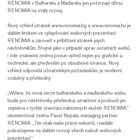
RENOMIA v Bulharsku a Maďarsku jen potvrzuje důraz
RENOMIA na stálý rozvoj.
Nový vzhled stránek www.renomia.bg a www.renomia.hu je
dalším krokem ve vylepšování webových prezentací
RENOMIA a zároveň v přiblížení stránek jejich
návštěvníkům. Stejně jako v případě úprav ostatních webů,
i zde znamená změna posun vpřed nejen po grafické a
technické, ale především po obsahové stránce. Nový
vzhled odpovídá uživatelským požadavkům, je moderní,
vzdušný a přehledný.
„Věříme, že nová verze bulharského a maďarského webu
bude pro návštěvníky přehledná, atraktivní a poslouží jim
zejména v rychlé orientaci nabízených služeb RENOMIA,“
okomentoval změnu Pavel Nepala, managing partner
RENOMIA. „Tím však naše práce nekončí, i nadále
pokračujeme na dalším rozvoji všech našich webových
prezentací.“