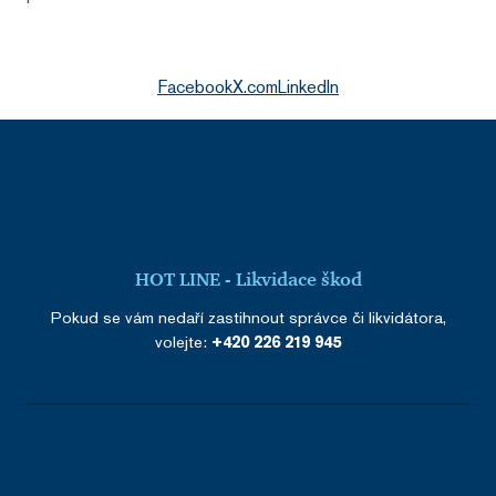
Facebook
X.com
LinkedIn
HOT LINE - Likvidace škod
Pokud se vám nedaří zastihnout správce či likvidátora,
volejte:
+420 226 219 945