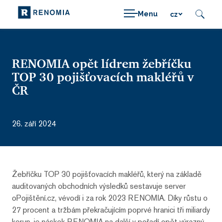
Menu
cz
RENOMIA opět lídrem žebříčku
TOP 30 pojišťovacích makléřů v
ČR
26. září 2024
Žebříčku TOP 30 pojišťovacích makléřů, který na základě
auditovaných obchodních výsledků sestavuje server
oPojištění.cz, vévodí i za rok 2023 RENOMIA. Díky růstu o
27 procent a tržbám překračujícím poprvé hranici tři miliardy
korun, je náskok RENOMIA na další v pořadí opět výrazný.