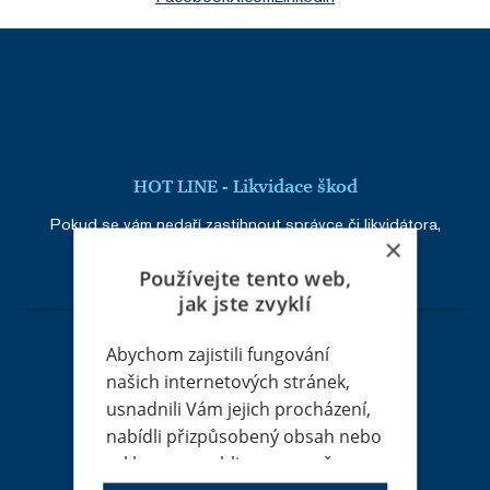
HOT LINE - Likvidace škod
Pokud se vám nedaří zastihnout správce či likvidátora,
×
volejte:
+420 226 219 945
Používejte tento web,
jak jste zvyklí
Abychom zajistili fungování
našich internetových stránek,
usnadnili Vám jejich procházení,
Adresa
nabídli přizpůsobený obsah nebo
RENOMIA, a. s.
reklamu a mohli anonymně
Holandská 8