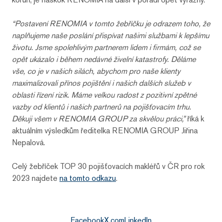
“Postavení RENOMIA v tomto žebříčku je odrazem toho, že
naplňujeme naše poslání přispívat našimi službami k lepšímu
životu. Jsme spolehlivým partnerem lidem i firmám, což se
opět ukázalo i během nedávné živelní katastrofy. Děláme
vše, co je v našich silách, abychom pro naše klienty
maximalizovali přínos pojištění i našich dalších služeb v
oblasti řízení rizik. Máme velkou radost z pozitivní zpětné
vazby od klientů i našich partnerů na pojišťovacím trhu.
Děkuji všem v RENOMIA GROUP za skvělou práci,”
říká k
aktuálním výsledkům ředitelka RENOMIA GROUP Jiřina
Nepalová.
Celý žebříček TOP 30 pojišťovacích makléřů v ČR pro rok
2023 najdete
na tomto odkazu
.
Facebook
X.com
LinkedIn