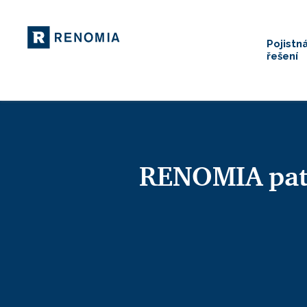
Pojistn
řešení
RENOMIA patř