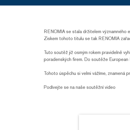
RENOMIA se stala držitelem významného ev
Ziskem tohoto titulu se tak RENOMIA zařad
Tuto soutěž již osmým rokem pravidelně vy
poradenských firem. Do soutěže European Bu
Tohoto úspěchu si velmi vážíme, znamená pr
Podívejte se na naše soutěžní video