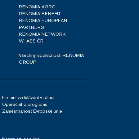
 účtu. Webové stránky nelze
RENOMIA AGRO
RENOMIA BENEFIT
RENOMIA EUROPEAN
PARTNERS
u uživatele a volby
RENOMIA NETWORK
menává údaje o souhlasu
ních údajů a nastavením,
WI-ASS ČR
oucích sezeních
Všechny společnosti RENOMIA
ifikuje server, který do
ný k softwaru HAProxy
GROUP
cript.com k zapamatování
níků. Je nutné, aby
ávně.
Firemní vzdělávání v rámci
bný soubor cookie
zik.
Operačního programu
Zaměstnanost Evropské unie
ím cookies pro jiné než
i lidmi a roboty. To je pro
zprávy o používání jejich
Nastavení cookies