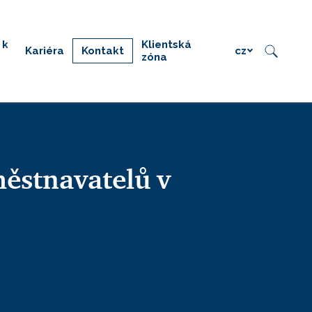
 k
Klientská
Kariéra
Kontakt
cz
zóna
ěstnavatelů v