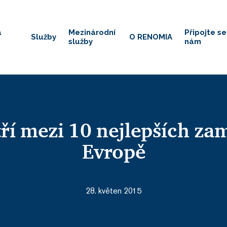
á
Mezinárodní
Připojte se
Služby
O RENOMIA
služby
nám
í mezi 10 nejlepších zam
Evropě
28. květen 2015