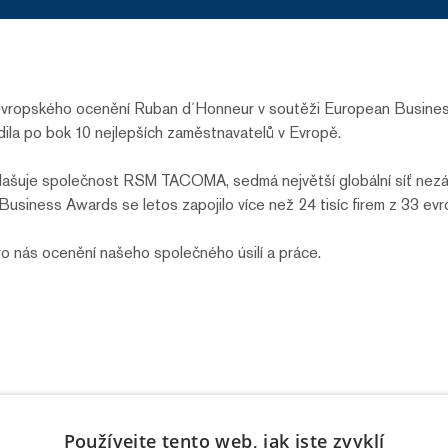
ropského ocenění Ruban d´Honneur v soutěži European Business
ila po bok 10 nejlepších zaměstnavatelů v Evropě.
hlašuje společnost RSM TACOMA, sedmá největší globální síť nezáv
siness Awards se letos zapojilo více než 24 tisíc firem z 33 evr
o nás ocenění našeho společného úsilí a práce.
Používejte tento web, jak jste zvyklí