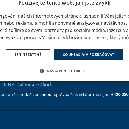
Používejte tento web, jak jste zvyklí
ungování našich internetových stránek, usnadnili Vám jejich 
h nebo reklamu a mohli anonymně analyzovat návštěvnost,
eré sdílíme se svými partnery pro sociální média, inzerci a 
Facebook
X.com
LinkedIn
e využívat pouze s Vaším předchozím souhlasem, který můž
a u příslušného druhu cookies pod tlačítkem „Nastavení cook
pů cookies můžete udělit také jednoduše jedním kliknutím na
JEN NEZBYTNÉ
SOUHLASÍM A POKRAČOVAT
ovat“. Pokud si nepřejete udělit souhlas s používáním žádn
ěte na tlačítko „Jen nezbytné“, a my budeme využívat pouze 
NASTAVENÍ COOKIES
jichž použití je nezbytné pro chod této webové stránky. Nast
oliv upravit v záložce "Nastavení cookies / Změny nastavení
É SOUBORY
VÝKONOVÉ SOUBORY
SOUBORY CÍLENÍ
 LINE - Likvidace škod
ch stránek. Podrobnější informace najdete v našich
Zásadác
d se vám nedaří zastihnout správce či likvidátora, volejte:
+420 226
ásadách používání souborů cookies
.
RY
NEZAŘAZENÉ SOUBORY
é soubory
Výkonové soubory
Soubory cílení
Funkční soubory
Neza