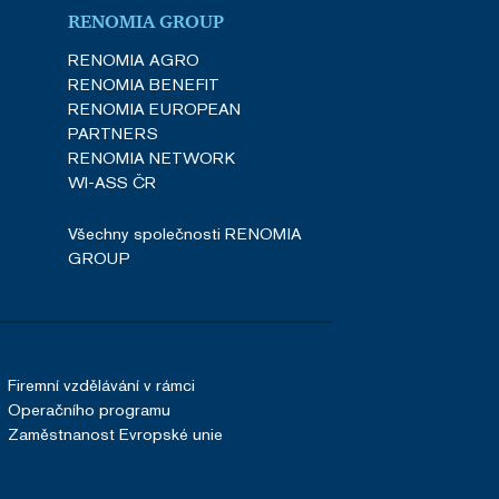
RENOMIA GROUP
 účtu. Webové stránky nelze
RENOMIA AGRO
RENOMIA BENEFIT
RENOMIA EUROPEAN
u uživatele a volby
PARTNERS
menává údaje o souhlasu
RENOMIA NETWORK
ních údajů a nastavením,
oucích sezeních
WI-ASS ČR
ifikuje server, který do
Všechny společnosti RENOMIA
ný k softwaru HAProxy
GROUP
cript.com k zapamatování
níků. Je nutné, aby
ávně.
bný soubor cookie
zik.
Firemní vzdělávání v rámci
Operačního programu
ím cookies pro jiné než
Zaměstnanost Evropské unie
i lidmi a roboty. To je pro
zprávy o používání jejich