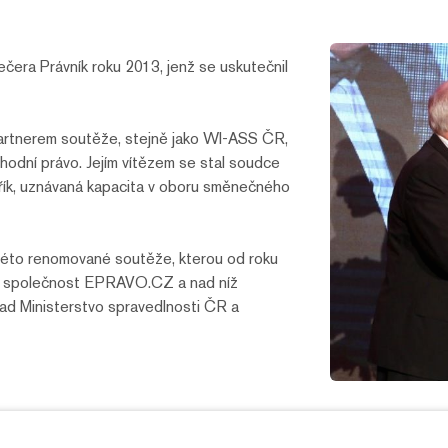
era Právník roku 2013, jenž se uskutečnil
artnerem soutěže, stejně jako WI-ASS ČR,
chodní právo. Jejím vítězem se stal soudce
řík, uznávaná kapacita v oboru směnečného
éto renomované soutěže, kterou od roku
a společnost EPRAVO.CZ a nad níž
klad Ministerstvo spravedlnosti ČR a