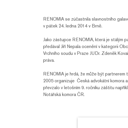
RENOMIA se zúčastnila slavnostního galaveč
v pátek 24. ledna 2014 v Brně.
Jako zástupce RENOMIA, která je stálým p
předával Jiří Nepala ocenění v kategorii Ob
Vrchního soudu v Praze JUDr. Zdeněk Kova
práva.
RENOMIA je hrdá, že může být partnerem t
2005 organizuje Česká advokátní komora 
převzalo v letošním 9. ročníku záštitu napří
Notářská komora ČR.