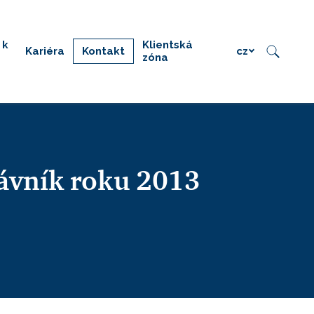
 k
Klientská
Kariéra
Kontakt
cz
zóna
ávník roku 2013