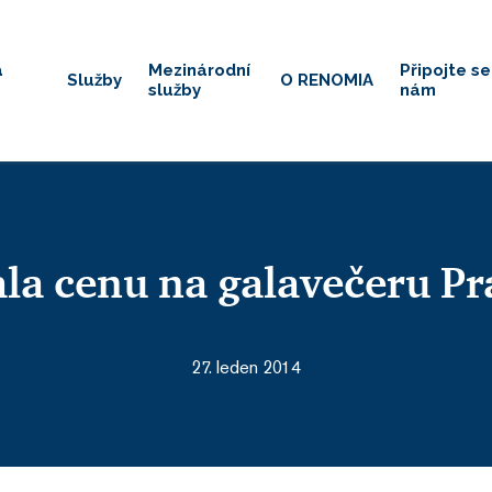
á
Mezinárodní
Připojte se
Služby
O RENOMIA
služby
nám
a cenu na galavečeru Pr
27. leden 2014