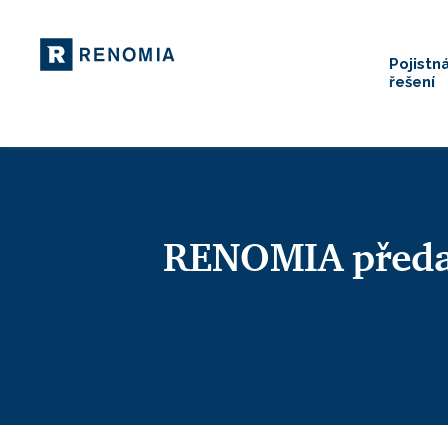
Pojistn
řešení
RENOMIA předal