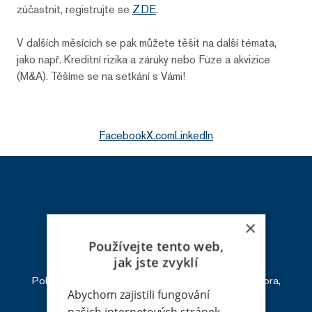
zúčastnit, registrujte se
ZDE
.
V dalších měsících se pak můžete těšit na další témata,
jako např. Kreditní rizika a záruky nebo Fúze a akvizice
(M&A). Těšíme se na setkání s Vámi!
Facebook
X.com
LinkedIn
×
Používejte tento web,
HOT LINE - Likvidace škod
jak jste zvyklí
Pokud se vám nedaří zastihnout správce či likvidátora,
Abychom zajistili fungování
volejte:
+420 226 219 945
našich internetových stránek,