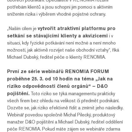
potřebám klientů a jsou schopni jim pomoci s aktivním
snížením rizika i výběrem vhodné pojistné ochrany.
„Naším cílem je
vytvořit atraktivní platformu pro
setkání se stávajícími klienty a akvizicemi
i v
situaci, kdy fyzické potkávání není možné a není mnoho
možností, jak aktivně rozvíjet naše obchodní vztahy“, říká
Michael Dubský, ředitel péče o klienty RENOMIA.
První ze série webinářů RENOMIA FORUM
proběhne 25. 3. od 10 hodin na téma „Jak na
riziko odpovědnosti členů orgánů“ – D&O
pojištění.
Toto riziko se týká managementu prakticky
všech firem bez ohledu na velikost či předmět podnikání.
Dozvíte se, jak riziko efektivně řídit a zmírnit jeho následky.
Webinář povedou společně Michal Pilecký, produktový
manažer D&O pojištění a Michael Dubský, ředitel oddělení
péče RENOMIA. Pokud máte zájem se webináře zdarma