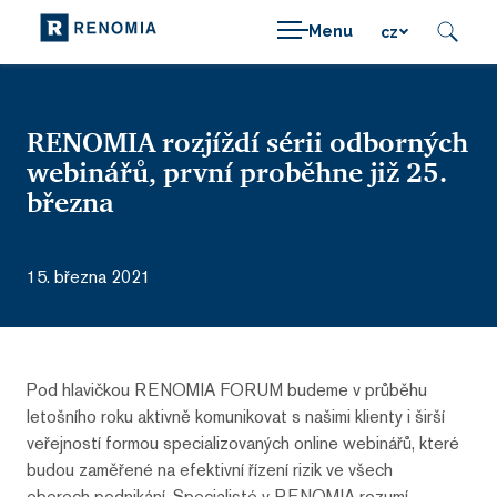
Menu
cz
RENOMIA rozjíždí sérii odborných
webinářů, první proběhne již 25.
března
15. března 2021
Pod hlavičkou RENOMIA FORUM budeme v průběhu
letošního roku aktivně komunikovat s našimi klienty i širší
veřejností formou specializovaných online webinářů, které
budou zaměřené na efektivní řízení rizik ve všech
oborech podnikání. Specialisté v RENOMIA rozumí