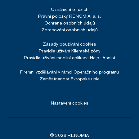
Oznámení o fúzích
Více informací
Právní položky RENOMIA, a. s.
Ochrana osobních údajů
Zpracování osobních údajů
Zásady používání cookies
Pravidla užívání Klientské zóny
Google Privacy Policy
Pravidla užívání mobilní aplikace Help+Assist
Firemní vzdělávání v rámci Operačního programu
SERVERID
Zavřením
HAProxy
Zaměstnanost Evropské unie
prohlížeče
Technologies
LLC
renomia.cz
Nastavení cookies
© 2026 RENOMIA