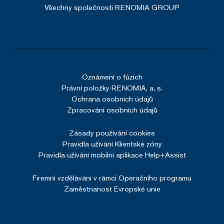
Zásadách používání souborů
Všechny společnosti RENOMIA GROUP
cookies
.
Více informací
Oznámení o fúzích
Právní položky RENOMIA, a. s.
Ochrana osobních údajů
Zpracování osobních údajů
Google Privacy Policy
Zásady používání cookies
Pravidla užívání Klientské zóny
Pravidla užívání mobilní aplikace Help+Assist
SERVERID
Zavřením
HAProxy
prohlížeče
Technologies
LLC
Firemní vzdělávání v rámci Operačního programu
renomia.cz
Zaměstnanost Evropské unie