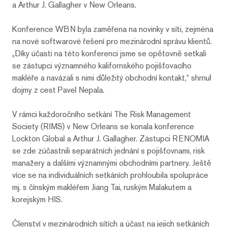
a Arthur J. Gallagher v New Orleans.
Konference WBN byla zaměřena na novinky v síti, zejména
na nové softwarové řešení pro mezinárodní správu klientů.
„Díky účasti na této konferenci jsme se opětovně setkali
se zástupci významného kalifornského pojišťovacího
makléře a navázali s nimi důležitý obchodní kontakt,“ shrnul
dojmy z cest Pavel Nepala.
V rámci každoročního setkání The Risk Management
Society (RIMS) v New Orleans se konala konference
Lockton Global a Arthur J. Gallagher. Zástupci RENOMIA
se zde zúčastnili separátních jednání s pojišťovnami, risk
manažery a dalšími významnými obchodními partnery. Ještě
více se na individuálních setkáních prohloubila spolupráce
mj. s čínským makléřem Jiang Tai, ruským Malakutem a
korejským HIS.
Členství v mezinárodních sítích a účast na jejich setkáních