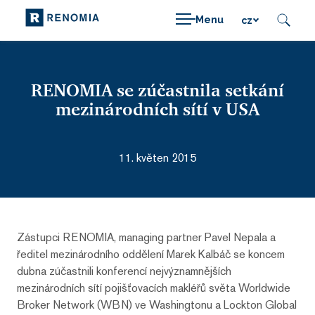
Menu
cz
RENOMIA se zúčastnila setkání
mezinárodních sítí v USA
11. květen 2015
Zástupci RENOMIA, managing partner Pavel Nepala a
ředitel mezinárodního oddělení Marek Kalbáč se koncem
dubna zúčastnili konferencí nejvýznamnějších
mezinárodních sítí pojišťovacích makléřů světa Worldwide
Broker Network (WBN) ve Washingtonu a Lockton Global