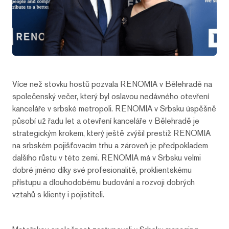
Více než stovku hostů pozvala RENOMIA v Bělehradě na
společenský večer, který byl oslavou nedávného otevření
kanceláře v srbské metropoli. RENOMIA v Srbsku úspěšně
působí už řadu let a otevření kanceláře v Bělehradě je
strategickým krokem, který ještě zvýšil prestiž RENOMIA
na srbském pojišťovacím trhu a zároveň je předpokladem
dalšího růstu v této zemi. RENOMIA má v Srbsku velmi
dobré jméno díky své profesionalitě, proklientskému
přístupu a dlouhodobému budování a rozvoji dobrých
vztahů s klienty i pojistiteli.