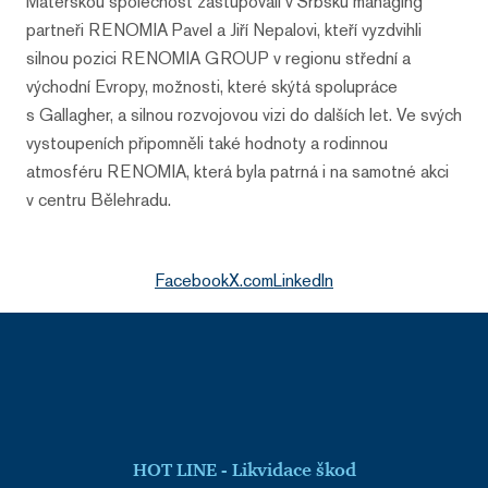
Mateřskou společnost zastupovali v Srbsku managing
partneři RENOMIA Pavel a Jiří Nepalovi, kteří vyzdvihli
silnou pozici RENOMIA GROUP v regionu střední a
východní Evropy, možnosti, které skýtá spolupráce
s Gallagher, a silnou rozvojovou vizi do dalších let. Ve svých
vystoupeních připomněli také hodnoty a rodinnou
atmosféru RENOMIA, která byla patrná i na samotné akci
v centru Bělehradu.
Facebook
X.com
LinkedIn
HOT LINE - Likvidace škod