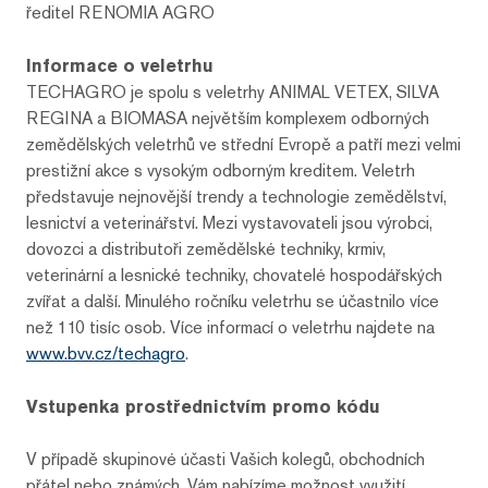
ředitel RENOMIA AGRO
Informace o veletrhu
TECHAGRO je spolu s veletrhy ANIMAL VETEX, SILVA
REGINA a BIOMASA největším komplexem odborných
zemědělských veletrhů ve střední Evropě a patří mezi velmi
prestižní akce s vysokým odborným kreditem. Veletrh
představuje nejnovější trendy a technologie zemědělství,
lesnictví a veterinářství. Mezi vystavovateli jsou výrobci,
dovozci a distributoři zemědělské techniky, krmiv,
veterinární a lesnické techniky, chovatelé hospodářských
zvířat a další. Minulého ročníku veletrhu se účastnilo více
než 110 tisíc osob. Více informací o veletrhu najdete na
www.bvv.cz/techagro
.
Vstupenka prostřednictvím promo kódu
V případě skupinové účasti Vašich kolegů, obchodních
přátel nebo známých, Vám nabízíme možnost využití