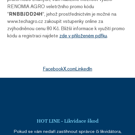
RENOMIA AGRO veletržního promo kódu
"
RNBBJDD24H
", jehož prostřednictvím je možné na
www.techagro.cz zakoupit vstupenky online za
zvýhodněnou cenu 80 Kč. Bližší informace k využití promo
kódu a registraci najdete
zde v přiloženém pdfku
.
Facebook
X.com
LinkedIn
HOT LINE - Likvidace škod
Pokud se vám nedaří zastihnout správce či likvidátora,