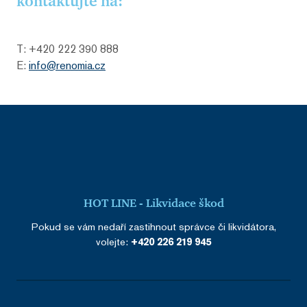
kontaktujte na:
T: +420 222 390 888
E:
info@renomia.cz
HOT LINE - Likvidace škod
Pokud se vám nedaří zastihnout správce či likvidátora,
volejte:
+420 226 219 945