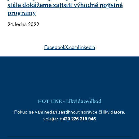
stále dokážeme zajistit výhodné pojistné
programy
24. ledna 2022
Facebook
X.com
LinkedIn
HOT LINE - Likvidace škod
Pokud se vám nedaří zastihnout správce či likvidátora,
volejte:
+420 226 219 945