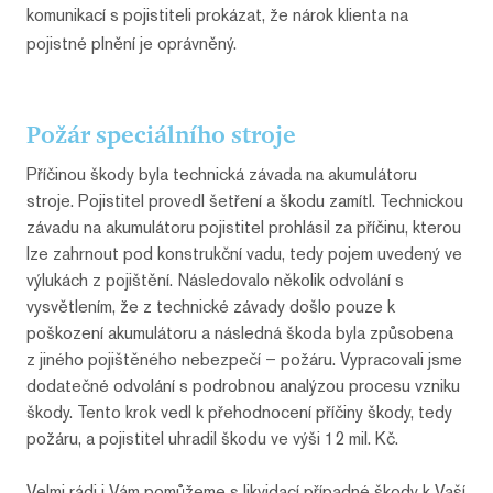
komunikací s pojistiteli prokázat, že nárok klienta na
pojistné plnění je oprávněný.
Požár speciálního stroje
Příčinou škody byla technická závada na akumulátoru
stroje. Pojistitel provedl šetření a škodu zamítl. Technickou
závadu na akumulátoru pojistitel prohlásil za příčinu, kterou
lze zahrnout pod konstrukční vadu, tedy pojem uvedený ve
výlukách z pojištění. Následovalo několik odvolání s
vysvětlením, že z technické závady došlo pouze k
poškození akumulátoru a následná škoda byla způsobena
z jiného pojištěného nebezpečí – požáru. Vypracovali jsme
dodatečné odvolání s podrobnou analýzou procesu vzniku
škody. Tento krok vedl k přehodnocení příčiny škody, tedy
požáru, a pojistitel uhradil škodu ve výši 12 mil. Kč.
Velmi rádi i Vám pomůžeme s likvidací případné škody k Vaší