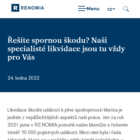
Menu
cz
Řešíte spornou škodu? Naši
specialisté likvidace jsou tu vždy
pro Vás
24. ledna 2022
Likvidace škodní události k plné spokojenosti klienta je
jedním z nejdůležitějších aspektů naší práce. Jen za rok
2021 jsme v RENOMIA pomohli našim klientům s řešením
téměř 70 000 pojistných událostí. Mezi nimi byla i řada
takových, které se v počátku zdály téměř neřešitelné –