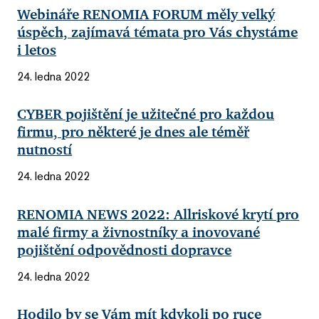
Webináře RENOMIA FORUM měly velký
úspěch, zajímavá témata pro Vás chystáme
i letos
24. ledna 2022
CYBER pojištění je užitečné pro každou
firmu, pro některé je dnes ale téměř
nutností
24. ledna 2022
RENOMIA NEWS 2022: Allriskové krytí pro
malé firmy a živnostníky a inovované
pojištění odpovědnosti dopravce
24. ledna 2022
Hodilo by se Vám mít kdykoli po ruce