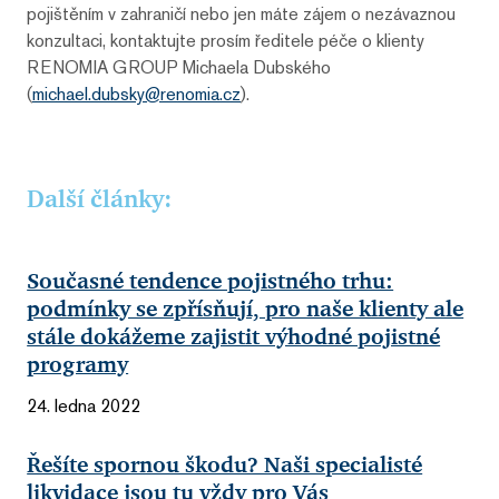
pojištěním v zahraničí nebo jen máte zájem o nezávaznou
konzultaci, kontaktujte prosím ředitele péče o klienty
RENOMIA GROUP Michaela Dubského
(
michael.dubsky@renomia.cz
).
Další články:
Současné tendence pojistného trhu:
podmínky se zpřísňují, pro naše klienty ale
stále dokážeme zajistit výhodné pojistné
programy
24. ledna 2022
Řešíte spornou škodu? Naši specialisté
likvidace jsou tu vždy pro Vás