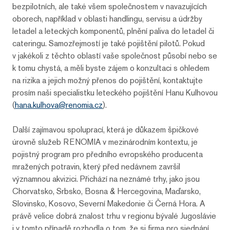
bezpilotních, ale také všem společnostem v navazujících
oborech, například v oblasti handlingu, servisu a údržby
letadel a leteckých komponentů, plnění paliva do letadel či
cateringu. Samozřejmostí je také pojištění pilotů. Pokud
v jakékoli z těchto oblastí vaše společnost působí nebo se
k tomu chystá, a měli byste zájem o konzultaci s ohledem
na rizika a jejich možný přenos do pojištění, kontaktujte
prosím naši specialistku leteckého pojištění Hanu Kulhovou
(
hana.kulhova@renomia.cz
).
Další zajímavou spoluprací, která je důkazem špičkové
úrovně služeb RENOMIA v mezinárodním kontextu, je
pojistný program pro předního evropského producenta
mražených potravin, který před nedávnem završil
významnou akvizici. Přichází na neznámé trhy, jako jsou
Chorvatsko, Srbsko, Bosna & Hercegovina, Maďarsko,
Slovinsko, Kosovo, Severní Makedonie či Černá Hora. A
právě velice dobrá znalost trhu v regionu bývalé Jugoslávie
i v tomto případě rozhodla o tom, že si firma pro sjednání