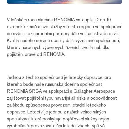
V loňském roce skupina RENOMIA vstoupila již do 10.
evropské země a své služby v tomto regionu ve spolupráci
se svými mezinárodními partnery dále velice aktivně rozvíjí.
Kvality našeho servisu ocenily další významné společnosti,
které v náročných výběrových řízeních zvolily nabídku
pojištění právě od RENOMIA.
Jednou z těchto společností je letecký dopravce, pro
kterého bude naše rumunská dceřiná společnost
RENOMIA SRBA ve spolupráci s Gallagher Aerospace
zajišťovat pojištění typu havarijní all-risks a odpovědnost
za škodu způsobenou provozem letadel leteckého
dopravce. Letectví je jednou z našich velice silných
specializací, která poskytuje pojišťovací služby nejen
výrobcům či provozovatelům letadel všech typů vč.