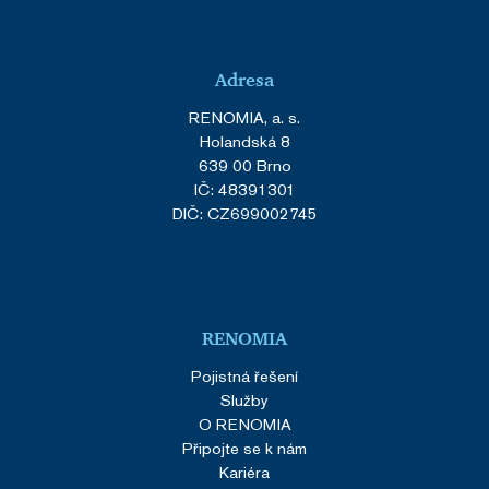
HAProxy
prohlížeče
Technologies
LLC
renomia.cz
Adresa
RENOMIA, a. s.
Holandská 8
639 00 Brno
IČ: 48391301
DIČ: CZ699002745
CookieScriptConsent
1 rok
CookieScript
.renomia.cz
RENOMIA
Pojistná řešení
Služby
O RENOMIA
Připojte se k nám
Kariéra
_GRECAPTCHA
5 měsíců
Google LLC